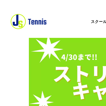
スクー
ス
ス
一
キ
ス
コ
無