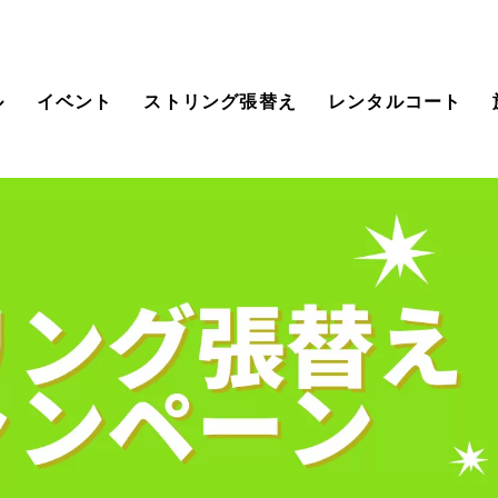
ル
イベント
ストリング張替え
レンタルコート
クール情報
会員様向けのご案内
クール時間割
スクールのシステムの
ご案内
般クラス(大人)
WEB予約システムロ
グイン
ッズ・ジュニアクラ
ーチ紹介
料体験レッスン