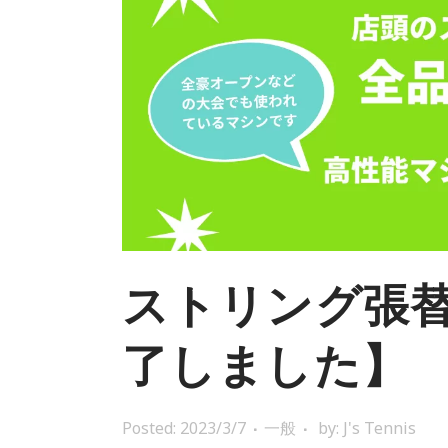
ストリング張
了しました】
Posted: 2023/3/7
一般
by:
J's Tennis