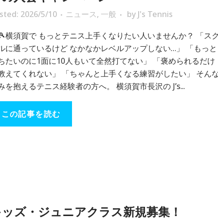
sted: 2026/5/10
ニュース
,
一般
by
J's Tennis
🎾横須賀で もっとテニス上手くなりたい人いませんか？ 「ス
ルに通っているけど なかなかレベルアップしない…」 「もっと
ちたいのに1面に10人もいて全然打てない」 「褒められるだけ
教えてくれない」 「ちゃんと上手くなる練習がしたい」 そん
みを抱えるテニス経験者の方へ。 横須賀市長沢の J’s...
この記事を読む
キッズ・ジュニアクラス新規募集！