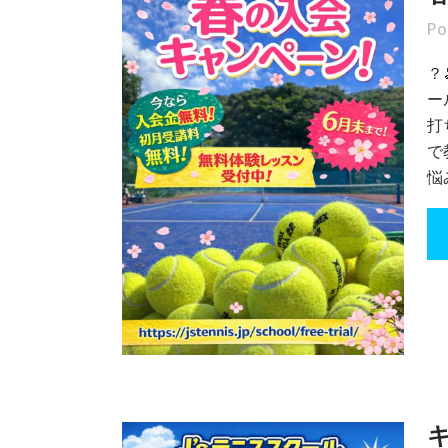
Po
？
ー
打
で
悩