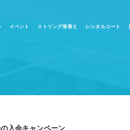
ル
イベント
ストリング張替え
レンタルコート
クール情報
会員様向けのご案内
クール時間割
スクールのシステムの
ご案内
般クラス(大人)
WEB予約システムロ
グイン
ッズ・ジュニアクラ
ーチ紹介
料体験レッスン
春の入会キャンペーン