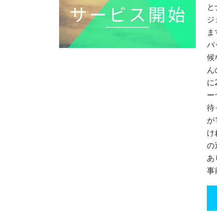
と
ジ
ま
バ
候
ん
に
ー
待
が
け
の
あ
事