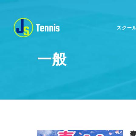
スクー
一般
ス
ス
一
キ
ス
コ
無