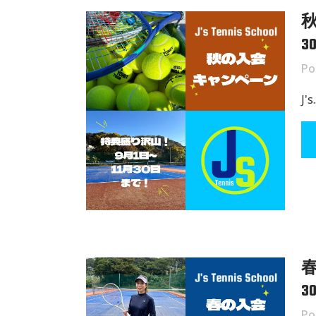
3
Po
J's.
3
Po