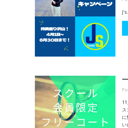
J's.
Po
1
ス
に
い