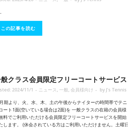
..
この記事を読む
一般クラス会員限定フリーコートサービス
sted: 2024/11/1
ニュース
,
一般
,
会員様向け
by
J's Tennis
1月期より、火、水、木、土の午後からナイターの時間帯でテニ
コート1面(空いている場合は2面)を 一般クラスの在籍の会員様
無料でご利用いただける会員限定フリーコートサービスを開始
たします。 (休会されている方はご利用いただけません。土曜