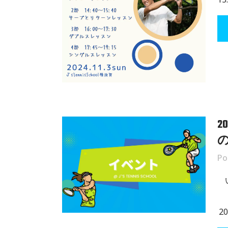
2
Po
2