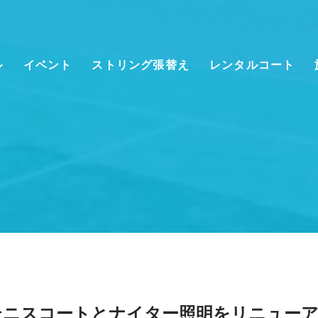
ル
イベント
ストリング張替え
レンタルコート
クール情報
会員様向けのご案内
クール時間割
スクールのシステムの
ご案内
般クラス(大人)
WEB予約システムロ
グイン
ッズ・ジュニアクラ
ーチ紹介
料体験レッスン
テニスコートとナイター照明をリニュー