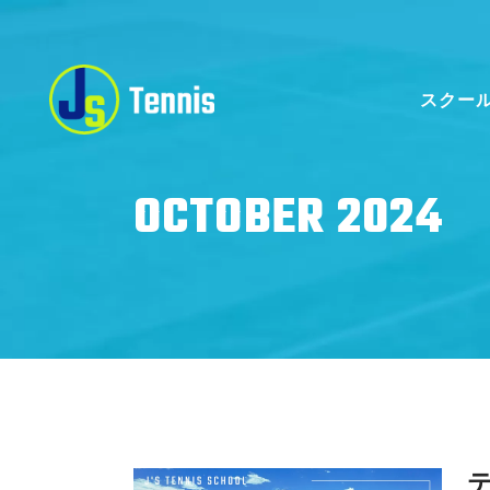
スクー
OCTOBER 2024
ス
ス
一
キ
ス
コ
無