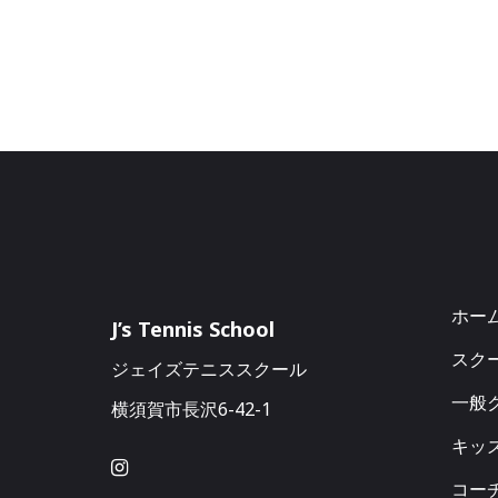
ホー
J’s Tennis School
スク
ジェイズテニススクール
一般ク
横須賀市長沢6-42-1
キッ
コー