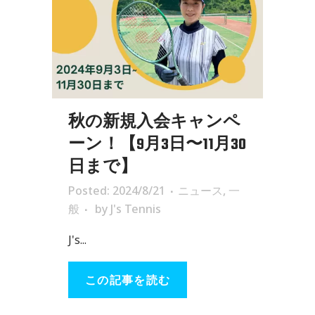
秋の新規入会キャンペ
ーン！【9月3日〜11月30
日まで】
Posted: 2024/8/21
ニュース
,
一
般
by
J's Tennis
J's...
この記事を読む