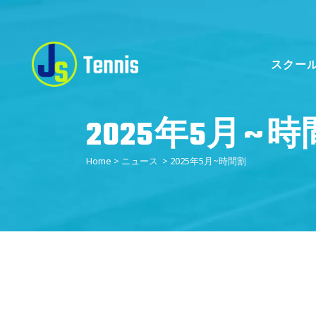
スクー
2025年5月~
ス
Home
>
ニュース
>
2025年5月~時間割
ス
一
キ
ス
コ
無