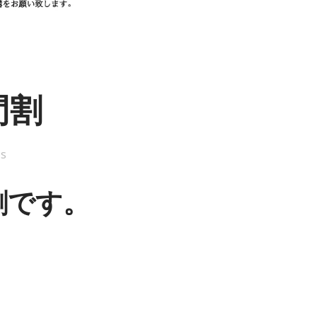
間割
is
間割です。