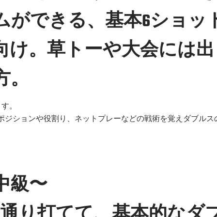
ムができる、基本6ショッ
向け。草トーや大会には出
方。
ます。
ポジションや役割り、ネットプレーなどの戦術を覚えダブルス
)中級〜
一通り打てて、基本的なダ