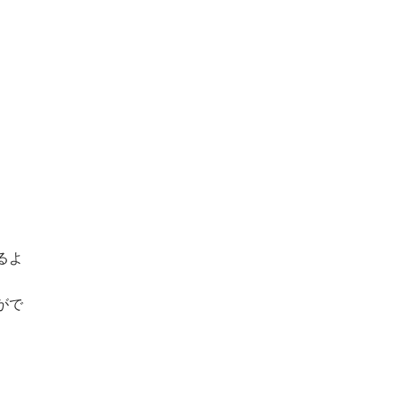
るよ
がで