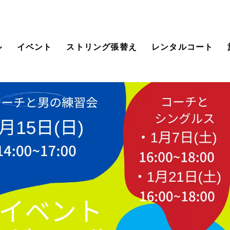
ル
イベント
ストリング張替え
レンタルコート
クール情報
会員様向けのご案内
クール時間割
スクールのシステムの
ご案内
般クラス(大人)
WEB予約システムロ
グイン
ッズ・ジュニアクラ
ーチ紹介
料体験レッスン