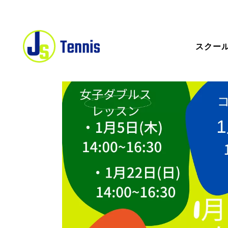
スクー
ス
ス
一
キ
ス
コ
無