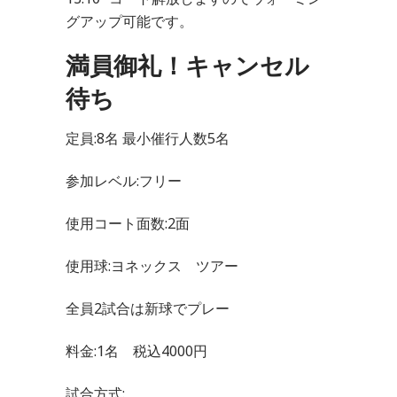
グアップ可能です。
満員御礼！キャンセル
待ち
定員:8名 最小催行人数5名
参加レベル:フリー
使用コート面数:2面
使用球:ヨネックス ツアー
全員2試合は新球でプレー
料金:1名 税込4000円
試合方式: