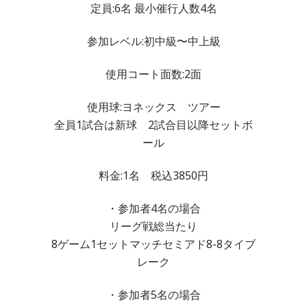
定員:6名 最小催行人数4名
参加レベル:初中級〜中上級
使用コート面数:2面
使用球:ヨネックス ツアー
全員1試合は新球 2試合目以降セットボ
ール
料金:1名 税込3850円
・参加者4名の場合
リーグ戦総当たり
8ゲーム1セットマッチセミアド8-8タイブ
レーク
・参加者5名の場合