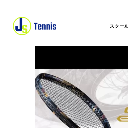
スクー
ス
ス
一
キ
ス
コ
無