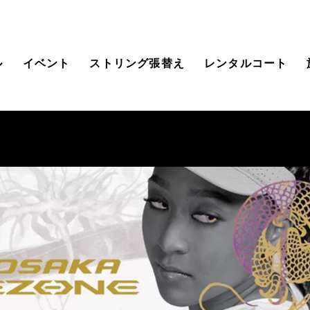
ル
イベント
ストリング張替え
レンタルコート
クール情報
会員様向けのご案内
クール時間割
スクールのシステムの
ご案内
般クラス(大人)
WEB予約システムロ
グイン
ッズ・ジュニアクラ
ーチ紹介
料体験レッスン