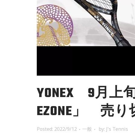
YONEX 9月上
EZONE」 売
Posted: 2022/9/12
一般
by:
J's Tennis